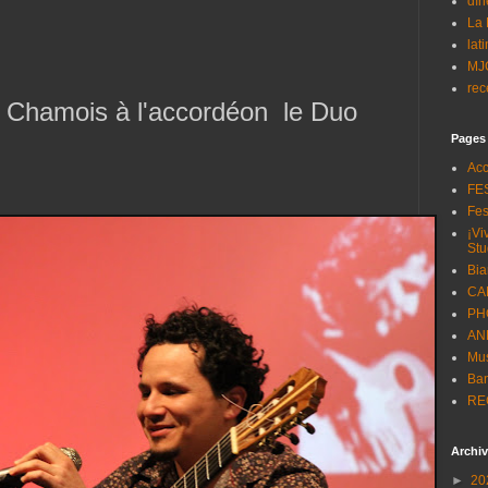
dîn
La 
lat
MJ
rec
 Chamois à l'accordéon le Duo
Pages
Acc
FES
Fes
¡Vi
Stu
Biar
CA
PH
AN
Mu
Ba
RE
Archiv
►
20