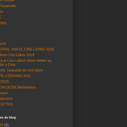
er concert
Passerelle
ino
C
ettes
ueil
TIVAL VIVA EL CINE LATINO 2020
tival Ciné-Latino 2019
va el Cine Latino! 4ème édition au
dio à Dole
ritz, l'actualité du ciné latino
FE LITERARIO 2021
OTOS
DALOUSIE Marinedera
sique
ndonéon
CETTES
es du blog
23
(2)