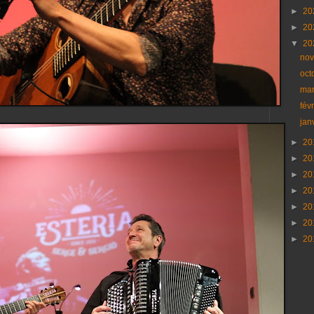
►
20
►
20
▼
20
no
oct
ma
fév
jan
►
20
►
20
►
20
►
20
►
20
►
20
►
20