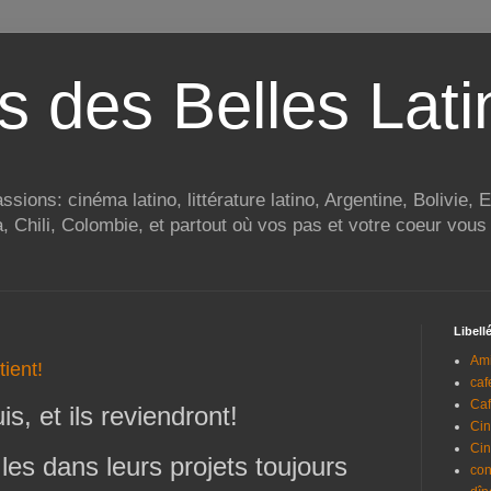
s des Belles Lati
ions: cinéma latino, littérature latino, Argentine, Bolivie,
Chili, Colombie, et partout où vos pas et votre coeur vous 
Libell
Am
ient!
caf
Caf
is, et ils reviendront!
Ci
Ci
les dans leurs projets toujours
con