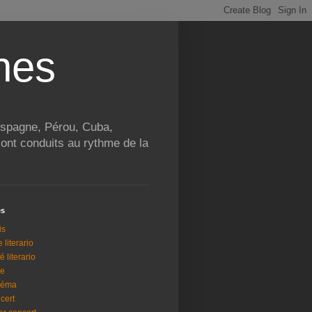
nes
 Espagne, Pérou, Cuba,
ont conduits au rythme de la
és
is
e literario
é literario
ne
néma
cert