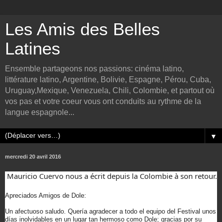
Les Amis des Belles
Latines
Ensemble partageons nos passions: cinéma latino,
littérature latino, Argentine, Bolivie, Espagne, Pérou, Cuba,
Uruguay,Mexique, Venezuela, Chili, Colombie, et partout où
vos pas et votre coeur vous ont conduits au rythme de la
langue espagnole...
▼
mercredi 20 avril 2016
Mauricio Cuervo nous a écrit depuis la Colombie à son retour.
Apreciados Amigos de Dole:
Un afectuoso saludo. Quería agradecer a todo el equipo del Festival unos
días inolvidables en un lugar tan hermoso como Dole; gracias por su