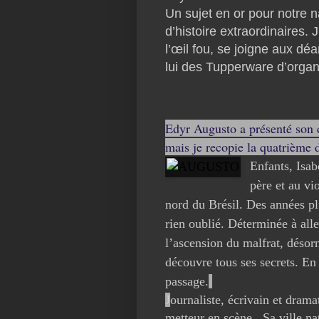
Un sujet en or pour notre n
d’histoire extraordinaires.
l’œil fou, se joigne aux d
lui des Tupperware d’org
Edyr Augusto a présenté son 
mais je recopie la quatrième 
Enfants, Isab
père et au vi
nord du Brésil. Des années plu
rien oublié. Déterminée à alle
l’ascension du malfrat, désor
découvre tous ses secrets. En
passage
.
J
ournaliste, écrivain et dram
metteur en scène. Sa ville nat