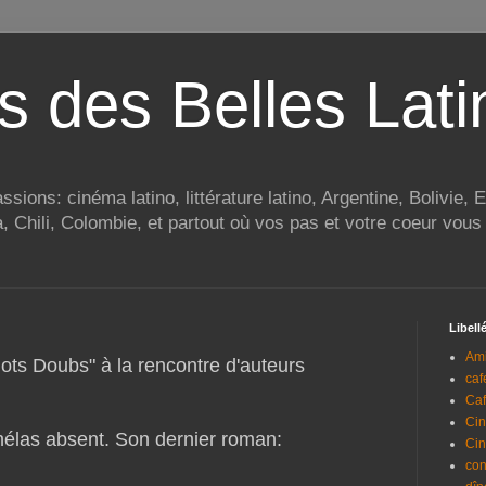
s des Belles Lati
ions: cinéma latino, littérature latino, Argentine, Bolivie,
Chili, Colombie, et partout où vos pas et votre coeur vous 
Libell
Am
ts Doubs" à la rencontre d'auteurs
caf
Caf
Ci
hélas absent. Son dernier roman:
Ci
con