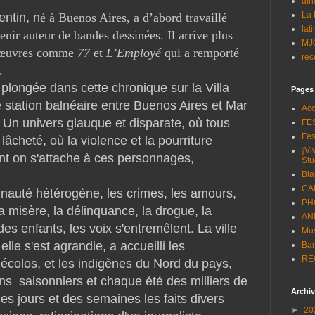
dîn
La 
ntin,
n
é à Buenos Aires, a d’abord travaillé
lat
enir auteur de bandes dessinées. Il arrive plus
MJ
es œuvres comme
77
et
L’Employé
qui a remporté
rec
2.
plongée dans cette chronique sur la Villa
Pages
 station balnéaire entre Buenos Aires et Mar
Acc
 Un univers glauque et disparate, où tous
FES
Fes
 lâcheté, où la violence et la pourriture
¡Vi
ant on s'attache à ces personnages,
Stu
Biar
CA
nauté hétérogène, les crimes, les amours,
PH
 la misère, la délinquance, la drogue, la
AN
s enfants, les voix s'entremêlent. La ville
Mu
lle s'est agrandie, a accueilli les
Ba
RE
 écolos, et les indigènes du Nord du pays,
ens saisonniers et chaque été des milliers de
Archiv
l des jours et des semaines les faits divers
►
20