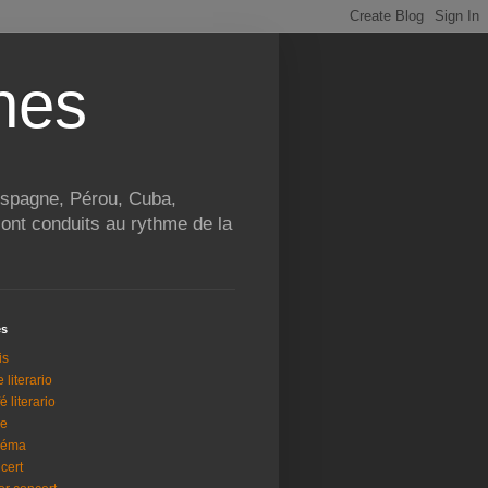
nes
 Espagne, Pérou, Cuba,
ont conduits au rythme de la
és
is
e literario
é literario
ne
néma
cert