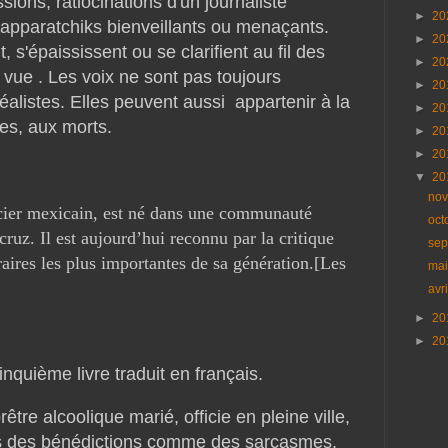
ssions, ratiocinations d'un journaliste
►
20
 apparatchiks bienveillants ou menaçants.
►
20
, s'épaississent ou se clarifient au fil des
►
20
e vue . Les voix ne sont pas toujours
►
20
réalistes. Elles peuvent aussi appartenir à la
►
20
es, aux morts.
►
20
►
20
▼
20
no
cier mexicain, est né dans une communauté
oct
cruz. Il est aujourd’hui reconnu par la critique
se
raires les plus importantes de sa génération.[Les
ma
avr
►
20
►
20
inquième livre traduit en français.
être alcoolique marié, officie en pleine ville,
ras des bénédictions comme des sarcasmes.