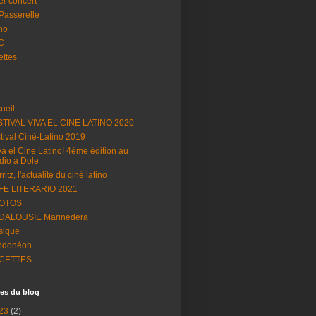
er concert
Passerelle
ino
C
ettes
ueil
TIVAL VIVA EL CINE LATINO 2020
tival Ciné-Latino 2019
va el Cine Latino! 4ème édition au
dio à Dole
ritz, l'actualité du ciné latino
FE LITERARIO 2021
OTOS
DALOUSIE Marinedera
sique
ndonéon
CETTES
es du blog
23
(2)