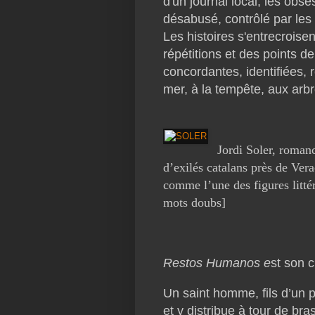
d'un journal local, les obse
désabusé, contrôlé par les
Les histoires s'entrecroisent
répétitions et des points d
concordantes, identifiées, 
mer, à la tempête, aux arbr
Jordi Soler, roman
d’exilés catalans près de Vera
comme l’une des figures litté
mots doubs]
Restos Humanos e
st son c
Un saint homme, fils d’un pr
et y distribue à tour de b