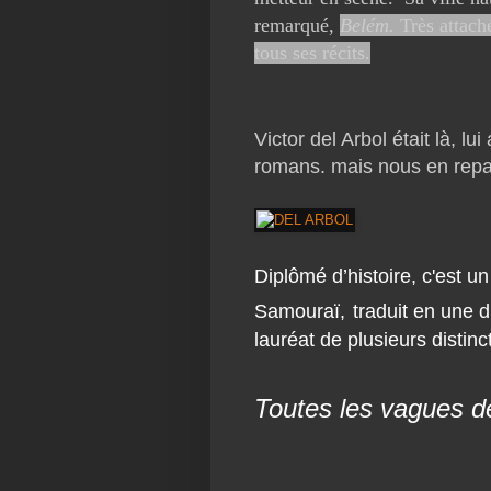
remarqué,
Belém.
Très attach
tous ses récits.
Victor del Arbol
était là, l
romans. mais nous en repar
Diplômé d’histoire, c'est u
Samouraï,
traduit en une d
lauréat de plusieurs distin
Toutes les vagues d