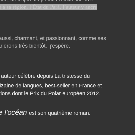
é à sa région, l’État du Pará, l’auteur y ancre
ui aussi, charmant, et passionnant, comme ses
lerons très bientôt, j'espère.
n auteur célèbre depuis La tristesse du
izaine de langues, best-seller en France et
ctions dont le Prix du Polar européen 2012.
e l’océan
est son quatrième roman.