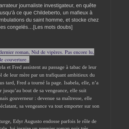
arrateur journaliste investigateur, en quête
 Jusqu’à ce que Childeberto, un mafieux à
éambulations du saint homme, et stocke chez
anes congelés…
[Les mots doubs]
dernier roman, Nid de vipères.
Pas encore lu,
de couverture..
ela et Fred assistent au passage à tabac de leur
ol de leur mère par un trafiquant ambitieux du
s tard, Fred a tourné la page. Isabela, elle, n’a
r jusqu’au bout de sa vengeance, elle suit
mais gouverneur : devenue sa maîtresse, elle
 éclatant, sa vengeance va tout emporter sur son
aturge, Edyr Augusto endosse parfois le rôle de
ale, lui inspire un premier roman noir très